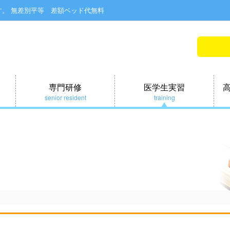
す。
無差別平等 差額ベッド代無料
専門研修
医学生実習
senior resident
training