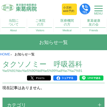
小児科
web予約
当院に
ご来院
医療機関
東葛健康
ついて
の方
の方
友の会
About
Visitors
Medical
Friends
お知らせ一覧
HOME
お知らせ一覧
タクソノミー 呼吸器科
%e5%91%bc%e5%90%b8%e5%99%a8%e7%a7%91
現在記事はありません。
カテゴリ