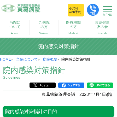
小児科
web予約
当院に
ご来院
医療機関
東葛健康
ついて
の方
の方
友の会
About
Visitors
Medical
Friends
院内感染対策指針
HOME
当院について
病院概要
院内感染対策指針
院内感染対策指針
Guidelines
東葛病院管理会議 2023年7月4日改訂
院内感染対策指針の目的