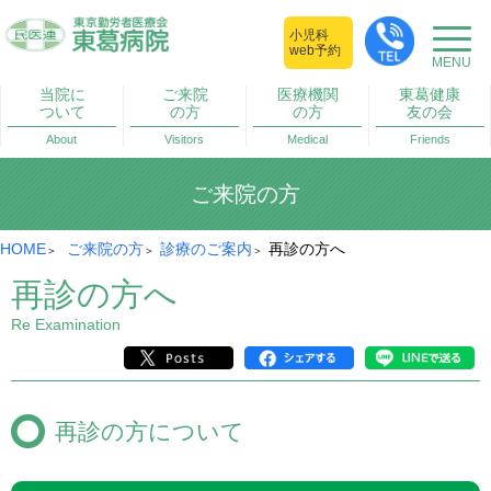
小児科
web予約
当院に
ご来院
医療機関
東葛健康
ついて
の方
の方
友の会
About
Visitors
Medical
Friends
ご来院の方
HOME
ご来院の方
診療のご案内
再診の方へ
再診の方へ
Re Examination
再診の方について