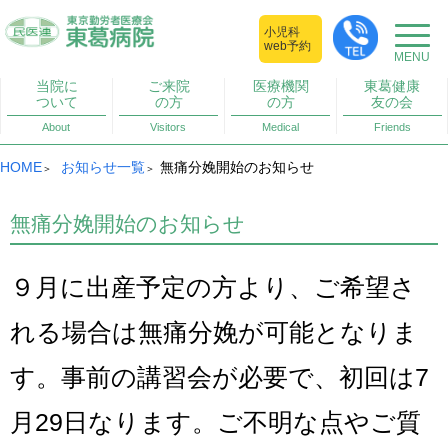
小児科
web予約
当院に
ご来院
医療機関
東葛健康
ついて
の方
の方
友の会
About
Visitors
Medical
Friends
HOME
お知らせ一覧
無痛分娩開始のお知らせ
無痛分娩開始のお知らせ
９月に出産予定の方より、ご希望さ
れる場合は無痛分娩が可能となりま
す。事前の講習会が必要で、初回は7
月29日なります。ご不明な点やご質