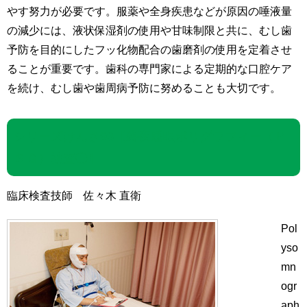
やす努力が必要です。服薬や全身疾患などが原因の唾液量
の減少には、液状保湿剤の使用や甘味制限と共に、むし歯
予防を目的にしたフッ化物配合の歯磨剤の使用を定着させ
ることが重要です。歯科の専門家による定期的な口腔ケア
を続け、むし歯や歯周病予防に努めることも大切です。
シリーズけんさ93【終夜睡眠ポリグラフィー（Ｐ
ＳＧ）検査①】
臨床検査技師 佐々木 直衛
Pol
yso
mn
ogr
aph