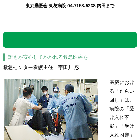
東京勤医会 東葛病院 04-7158-9238 内田まで
いのちと人権の現場から
誰もが安心してかかれる救急医療を
救急センター看護主任 宇田川 忍
医療におけ
る「たらい
回し」は、
病院の「受
け入れ不
能」「受け
入れ困難」