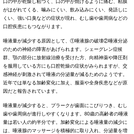
口の中が乾燥し粘つく、口の中が焼けるように痛む、粘膜
がはがれてくる、噛みにくい、飲み込みにくい、発語しに
くい、強い口臭などの症状が現れ、むし歯や歯周病などの
口腔疾患にもつながります。
唾液量が減少する原因として、①唾液腺の破壊②唾液分泌
のための神経の障害があげられます。シェーグレン症候
群、顎の部分に放射線治療を受けた方、向精神薬や降圧剤
を服用している方にも口腔乾燥の症状がみられますが、交
感神経が刺激されて唾液の分泌量が減るためのようです。
近年では単なる加齢変化に加え、服薬や全身疾患などが原
因だと報告されています。
唾液量が減少すると、プラークが歯面にこびりつき、むし
歯や歯周病が進行しやすくなります。80歳の高齢者の唾液
量は若い人の約半分です。加齢変化による唾液量の減少に
は、唾液腺のマッサージを積極的に取り入れ、分泌量を増