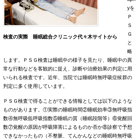
yを
Ｐ
Ｓ
Ｇ
検査の実際 睡眠総合クリニック代々木サイトから
と
略
します。ＰＳＧ検査は睡眠中の様子を見たり、睡眠中の異
常な行動などを客観的に捉え、診断や治療効果の判定に用
いられる検査です。近年、当院では睡眠時無呼吸症候群の
判定に多く使用しています。
ＰＳＧ検査で得ることができる情報としては以下のような
ものがあります。①実際の睡眠時間②睡眠効率③無呼吸指
数④無呼吸低呼吸指数⑤睡眠の質（睡眠段階等）⑥覚醒回
数⑦覚醒の原因が呼吸障害によるものか否か⑧診察で予想
できなかったもの（不整脈、てんかんなどの睡眠時無呼吸