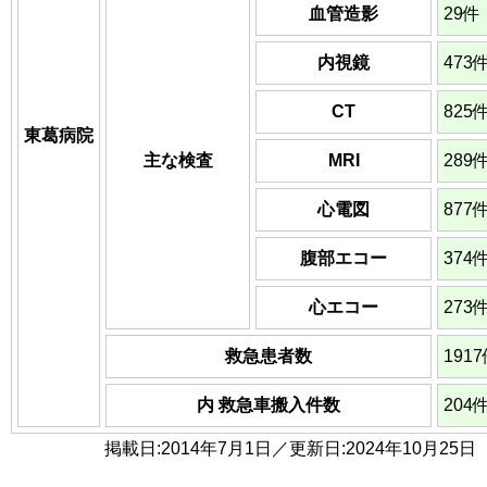
血管造影
29件
内視鏡
473
CT
825
東葛病院
主な検査
MRI
289
心電図
877
腹部エコー
374
心エコー
273
救急患者数
191
内 救急車搬入件数
204
掲載日:2014年7月1日／更新日:2024年10月25日