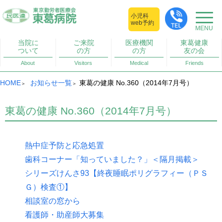
小児科
web予約
当院に
ご来院
医療機関
東葛健康
ついて
の方
の方
友の会
About
Visitors
Medical
Friends
HOME
お知らせ一覧
東葛の健康 No.360（2014年7月号）
東葛の健康 No.360（2014年7月号）
熱中症予防と応急処置
歯科コーナー「知っていました？」＜隔月掲載＞
シリーズけんさ93【終夜睡眠ポリグラフィー（ＰＳ
Ｇ）検査①】
相談室の窓から
看護師・助産師大募集