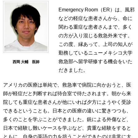
Emergency Room（ER）は、風邪
などの軽症な患者さんから、命に
関わる重症な患者さんまで、多く
の方が入り混じる救急外来です。
この度、縁あって、上司の知人が
勤務しているニューメキシコ大学
救急部へ留学研修する機会をいた
西岡 大輔 医師
だきました。
アメリカの医療は単純で、救急車で病院に向かおうと、医
師が軽症だと判断すれば待合室で待たされます。朝から来
院しても重症な患者さんが他にいれば夕方にようやく受診
できるということも。日本との医療の違いに驚きつつも、
多くのことを学ぶことができました。銃による外傷など、
日本で経験し難いケースを学ぶなど、貴重な経験をすると
ともに、自身の英語の力を培うことができたのは非常に大