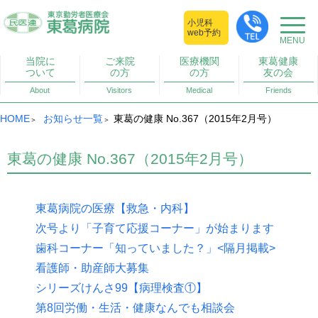
小児科
web予約
当院に
ご来院
医療機関
東葛健康
ついて
の方
の方
友の会
About
Visitors
Medical
Friends
HOME
お知らせ一覧
東葛の健康 No.367（2015年2月号）
東葛の健康 No.367（2015年2月号）
東葛病院の医療【救急・内科】
次号より「子育て応援コーナー」が始まります
歯科コーナー「知っていました？」<隔月掲載>
看護師・助産師大募集
シリーズけんさ99【病理検査①】
第8回労働・生活・健康なんでも相談会