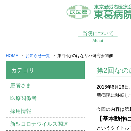
当院に
ついて
About
HOME
お知らせ一覧
第2回なのはなリハ研究会開催
第2回な
カテゴリ
患者さま
2016年6月2
新病院に移転し
医療関係者
今回の内容は第
採用情報
【基本動作に
新型コロナウイルス関連
というタイトル