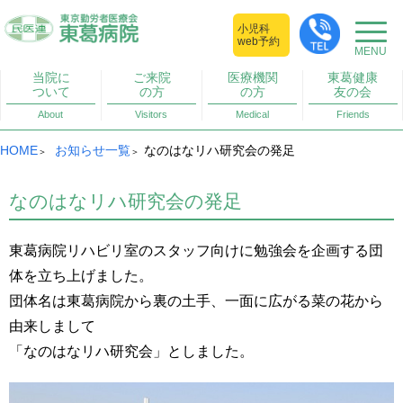
小児科
web予約
当院に
ご来院
医療機関
東葛健康
ついて
の方
の方
友の会
About
Visitors
Medical
Friends
HOME
お知らせ一覧
なのはなリハ研究会の発足
なのはなリハ研究会の発足
東葛病院リハビリ室のスタッフ向けに勉強会を企画する団
体を立ち上げました。
団体名は東葛病院から裏の土手、一面に広がる菜の花から
由来しまして
「なのはなリハ研究会」としました。