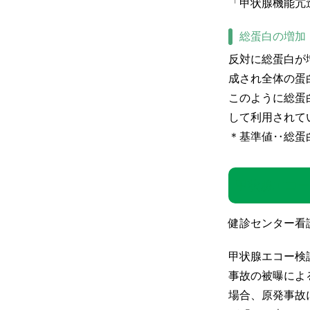
「甲状腺機能亢
総蛋白の増加
反対に総蛋白が
成され全体の蛋
このように総蛋
して利用されて
＊基準値‥総蛋
甲状腺エコー
健診センター看
甲状腺エコー検
事故の被曝によ
場合、原発事故