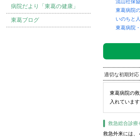
流山社保
病院だより「東葛の健康」
東葛病院
いのちと
東葛ブログ
東葛病院・
人権を守る医
適切な初期対応
東葛病院の救
入れています
救急総合診療
救急外来には、