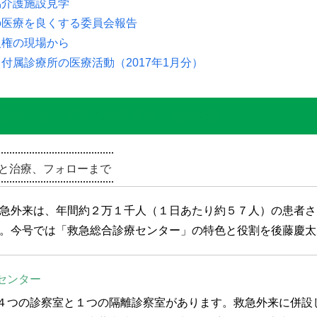
協介護施設見学
の医療を良くする委員会報告
人権の現場から
付属診療所の医療活動（2017年1月分）
療の実践 – 東葛の医療 救急・総合診療
と治療、フォローまで
急外来は、年間約２万１千人（１日あたり約５７人）の患者さ
。今号では「救急総合診療センター」の特色と役割を後藤慶太
センター
４つの診察室と１つの隔離診察室があります。救急外来に併設