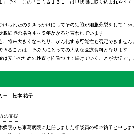
１」です。この「ヨウ素１３１」は甲状腺に取り込まれやすく
つけられたのをきっかけにしてその細胞が細胞分裂をして１㎝
状腺細胞の場合４～５年かかると言われています。
も、将来大きくなったり、がん化する可能性も否定できません
できることは、その人にとっての大切な医療資料となります。
診は安心のための検査と位置づけて続けていくことが大切です
ら 患者サポートセンター
カー 松本 祐子
方の支援
木病院から東葛病院に赴任しました相談員の松本祐子と申しま