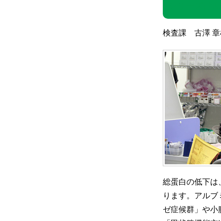
シリーズけん
検査課 古澤 
総蛋白の低下は
ります。アルブ
ゼ症候群」や小