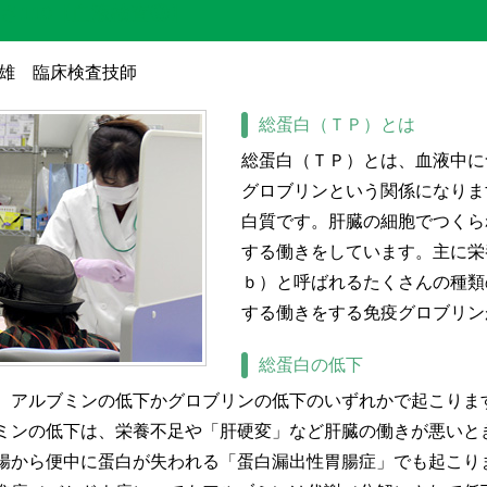
さ110【血液検査⑨】
章雄 臨床検査技師
総蛋白（ＴＰ）とは
総蛋白（ＴＰ）とは、血液中に
グロブリンという関係になりま
白質です。肝臓の細胞でつくら
する働きをしています。主に栄
ｂ）と呼ばれるたくさんの種類
する働きをする免疫グロブリン
総蛋白の低下
、アルブミンの低下かグロブリンの低下のいずれかで起こりま
ミンの低下は、栄養不足や「肝硬変」など肝臓の働きが悪いと
腸から便中に蛋白が失われる「蛋白漏出性胃腸症」でも起こり