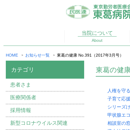
当院に
ついて
About
HOME
お知らせ一覧
東葛の健康 No.391（2017年3月号）
東葛の健康 
カテゴリ
患者さま
人権を守る
医療関係者
子育て応援コ
シリーズけ
採用情報
甲状腺エ
新型コロナウイルス関連
相談室の