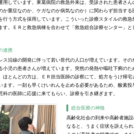
運用しています。東葛病院の救急外来は、受診された患者さん
のか重症なのか、ケガなのか病気なのか）に関わらず担当する
を行う方式を採用しています。こういった診療スタイルの救急
ます。ＥＲと救急病棟を合わせて「救急総合診療センター」と
。
の連携
レス沿線の開発に伴って若い世代の人口が増えています。その
る小児の患者さんが増えています。突然の発熱や嘔吐下痢のた
、ほとんどの方は、ＥＲ担当医師の診察にて、処方をうけ帰宅
います。一刻も早くけいれんを止める必要があるため、酸素投
児科の医師に応援に来てもらい、診療を引き継ぎます。
総合医療の神髄
高齢化社会の到来や高齢者施設
なると、うまく症状を訴えられ