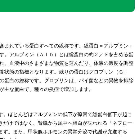
含まれている蛋白すべての総称です。総蛋白＝アルブミン＋
す。アルブミン（Ａｌｂ）とは総蛋白の約２／３を占める蛋
れ、血液中のさまざまな物質を運んだり、体液の濃度を調整
養状態の指標となります。残りの蛋白はグロブリン（Ｇｌ
の蛋白の総称です。グロブリンは、バイ菌などの異物を排除
が主な蛋白で、種々の炎症で増加します。
す。ほとんどはアルブミンの低下が原因で総蛋白低下が起こ
きだけではなく、腎臓から尿中へ蛋白が失われる「ネフロー
ます。また、甲状腺ホルモンの異常分泌で代謝が亢進する