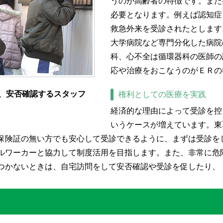
うのが高齢者の特徴です。また
必要となります。例えば認知症
救急外来を受診されたとします
大学病院など専門分化した病院
科、心不全は循環器科の医師の
応や治療をおこなうのがＥＲの
、安否確認するスタッフ
権利としての医療を実践
経済的な理由によって受診を控
いうケースが増えています。東
保険証の無い方でも安心して受診できるように、まずは受診を
ルワーカーと協力して制度活用を目指します。また、非常に危
つかないときは、自宅訪問をして安否確認や受診を促したり、
ムKids’n Baby’s（きっずんべいび～ず）