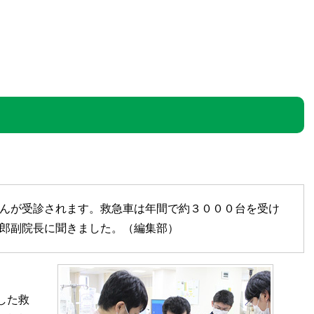
んが受診されます。救急車は年間で約３０００台を受け
郎副院長に聞きました。（編集部）
した救