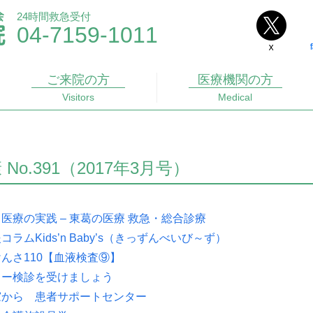
24時間救急受付
04-7159-1011
ご来院
の方
医療機関
の方
Visitors
Medical
No.391（2017年3月号）
医療の実践 – 東葛の医療 救急・総合診療
ラムKids’n Baby’s（きっずんべいび～ず）
んさ110【血液検査⑨】
コー検診を受けましょう
窓から 患者サポートセンター