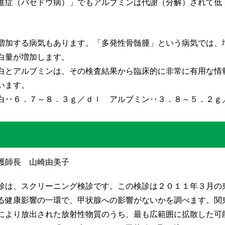
進症（バセドウ病）」でもアルブミンは代謝（分解）されて低
増加する病気もあります。「多発性骨髄腫」という病気では、
白量が増加します。
白とアルブミンは、その検査結果から臨床的に非常に有用な情
います。
白‥６．７～８．３ｇ／ｄｌ アルブミン‥３．８～５．２ｇ
検診を受けましょう
護師長 山崎由美子
診は、スクリーニング検診です。この検診は２０１１年３月の
る健康影響の一環で、甲状腺への影響がないかを調べます。関
により放出された放射性物質のうち、最も広範囲に拡散した可