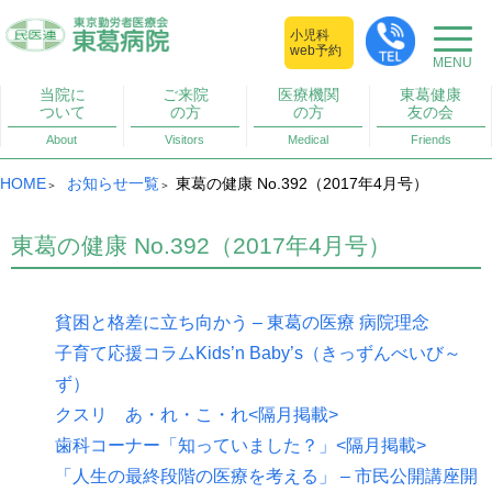
小児科
web予約
当院に
ご来院
医療機関
東葛健康
ついて
の方
の方
友の会
About
Visitors
Medical
Friends
HOME
お知らせ一覧
東葛の健康 No.392（2017年4月号）
東葛の健康 No.392（2017年4月号）
貧困と格差に立ち向かう – 東葛の医療 病院理念
子育て応援コラムKids’n Baby’s（きっずんべいび～
ず）
クスリ あ・れ・こ・れ<隔月掲載>
歯科コーナー「知っていました？」<隔月掲載>
「人生の最終段階の医療を考える」 – 市民公開講座開