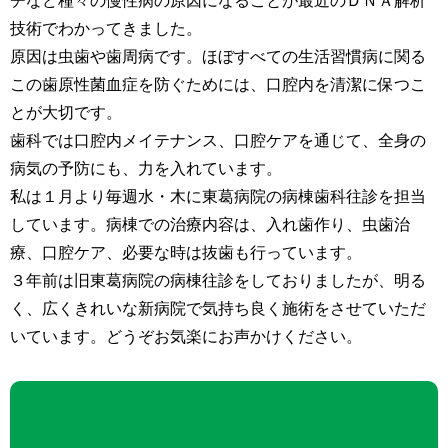
チなど種々の慢性病の原因になることが最近のＤＮＡ解析
技術でわかってきました。
原因は虫歯や歯周病です。ほぼすべての生活習慣病に関る
この歯原性菌血症を防ぐためには、口腔内を清潔に保つこ
とが大切です。
歯科では口腔内メイテナンス、口腔ケアを通じて、全身の
病気の予防にも、力を入れています。
私は１月より毎週水・木に東葛病院の病棟歯科往診を担当
しています。病棟での治療内容は、入れ歯作り、虫歯治
療、口腔ケア、必要な時は抜歯も行っています。
３年前は旧東葛病院の病棟往診をしておりましたが、明る
く、広くきれいな新病院で気持ち良く施術をさせていただ
いています。どうぞお気楽にお声かけください。
「人生の最終段階の医療を考える」 – 市民公開講
座開催