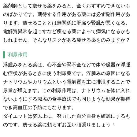
薬剤師として痩せる薬をみると、全くおすすめできないも
のばかりです。期待する作用がある薬には必ず副作用があ
ります。痩せることとは無関係に肝臓や腎臓が悪くなる、
電解質異常を起こすなど痩せる薬によって病気になるかも
しれません。そんなリスクがある痩せる薬をのみますか？
利尿作用
浮腫みをとる薬は、心不全や腎不全などで体や臓器が浮腫
む症状があるときに使う利尿薬です。浮腫みの原因になる
ナトリウムやカリウムという電解質を主に排泄することで
尿量が増えます。この利尿作用は、ナトリウムを体に入れ
ないようにする減塩の食事療法でも同じような効果が期待
でき高血圧の予防にもなります。
ダイエットは姿以上に、努力した自分自身も綺麗にするも
のです。痩せる薬に頼らずお互い頑張りましょう！