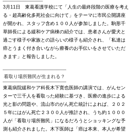
3月11日 東葛看護学校にて「人生の最終段階の医療を考え
る・超高齢化多死社会に向けて」をテーマに市民公開講座
が開かれ、スタッフ含め１００人が参加しました。駒形千
草師長による緩和ケア病棟の紹介では、患者さんが愛犬と
過ごす様子や家族との語らいの様子も紹介され、「私達は
癌とうまく付き合いながら療養のお手伝いをさせていただ
きます」と報告しました。
看取り場所難民が生まれる？
東葛病院緩和ケア科長木下寛也医師の講演では、がんセン
ターで三千人を看取った経験に基づき、医療の進歩による
光と影の問題や、流山市のがん死亡統計によれば、２０２
５年にはがん死亡２３００人が推計され、うち約１０００
人が「看取り場所難民」になるだろうとショッキングな予
測も紹介されました。木下医師は「癌は本来、本人が希望