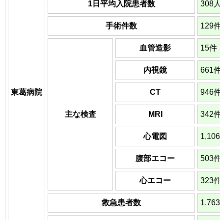
1日平均入院患者数
308
手術件数
129
血管造影
15件
内視鏡
661
東葛病院
CT
946
主な検査
MRI
342
心電図
1,10
腹部エコー
503
心エコー
323
救急患者数
1,76