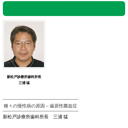
歯科コーナー「知っていました？」<隔月掲載>
新松戸診療所歯科所長
三浦 猛
種々の慢性病の原因 – 歯原性菌血症
新松戸診療所歯科所長 三浦 猛