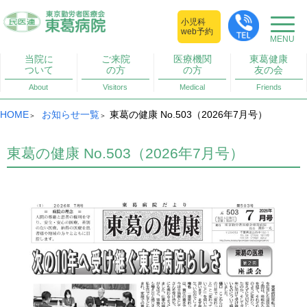
小児科
web予約
当院に
ご来院
医療機関
東葛健康
ついて
の方
の方
友の会
About
Visitors
Medical
Friends
HOME
お知らせ一覧
東葛の健康 No.503（2026年7月号）
東葛の健康 No.503（2026年7月号）